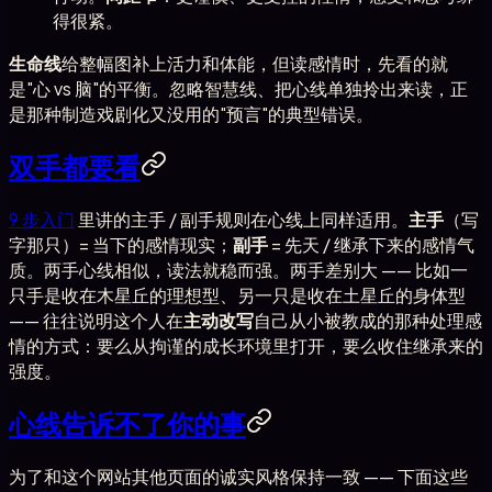
得很紧。
生命线
给整幅图补上活力和体能，但读感情时，先看的就
是"心 vs 脑"的平衡。忽略智慧线、把心线单独拎出来读，正
是那种制造戏剧化又没用的"预言"的典型错误。
双手都要看
9 步入门
里讲的主手 / 副手规则在心线上同样适用。
主手
（写
字那只）= 当下的感情现实；
副手
= 先天 / 继承下来的感情气
质。两手心线相似，读法就稳而强。两手差别大 —— 比如一
只手是收在木星丘的理想型、另一只是收在土星丘的身体型
—— 往往说明这个人在
主动改写
自己从小被教成的那种处理感
情的方式：要么从拘谨的成长环境里打开，要么收住继承来的
强度。
心线告诉不了你的事
为了和这个网站其他页面的诚实风格保持一致 —— 下面这些