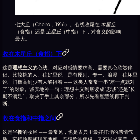
七大丘（Cheiro，1916）。心线收尾在
木星丘
（食指）还是
土星丘
（中指）下，对含义的影响
最大。
收在木星丘（食指）下
这是
理想主义
的心线。对应对感情要求高、需要真心欣赏伴
侣、比较挑的人。往好里说，是有原则、专一、浪漫；往坏里
说，门槛高到少有人够得着 —— 这类人常常一串"差一点就对
了"的对象。诚实地补一句：理想主义到底读成"忠诚"还是"长
期不满足"，取决于手上其余部分，所以先看智慧线再下判
断。
收在食指和中指之间
这是
平衡
的收尾 —— 最常见，也是古典里最好打理的感情气
质。它把热度和现实兼顾：既想欣赏伴侣，又不强求完美。多