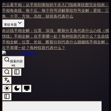
怎么看手相：从手形到掌纹的 9 步入门指南
掌纹图完全指南：
手相每条线、每个丘、每个符号详解
掌纹符号全解：星纹、三
角、十字、方块、岛纹、链状各代表什么
掌纹专题
命运线手相全解：位置、深浅、断裂分叉各代表什么
心线（感
情线）手相全解：在手掌哪一处？每种纹路代表什么？
生命线
手相全解：位置、长短、断裂分别代表什么
婚姻线手相全解：
在手掌哪一处？每种纹路代表什么？
Palmlore
搜索内容
⌘
K