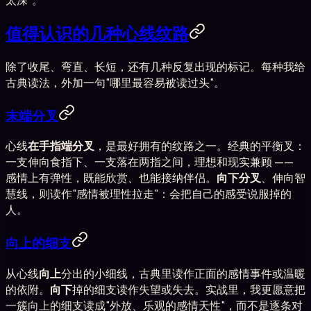
值得认识的几种心线纹路
除了收尾、弯直、长短，还有几种反复出现的标记。每种我给
古典读法，外加一句"哪里最容易被读过头"。
末端分叉
心线
在手指端分叉
，是最好拥有的纹路之一。经典的平衡叉：
一支伸向食指下、一支落在两指之间，理想和现实兼顾 ——
感情上有弹性，既能欣赏、也能接纳伴侣。
向下分叉
、伸向智
慧线，则读作"感情被理性拉走"：会把自己的感受说服掉的
人。
向上的细支
从心线
向上
分出的小细线，古典里读作正面的感情事件或温暖
的依附。
向下
掉的细支读作失望或失去。实战里，我更愿意把
一簇向上的细支读成"外放、乐观的感情天性"，而不是逐条对