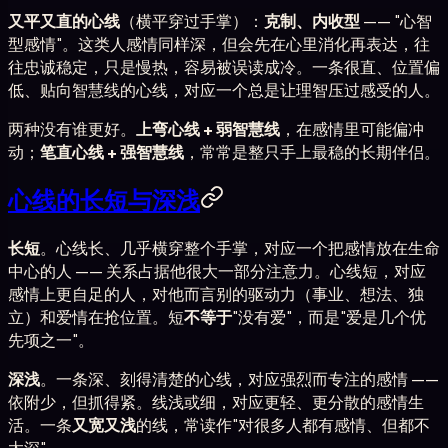
又平又直的心线
（横平穿过手掌）：
克制、内收型
—— "心智
型感情"。这类人感情同样深，但会先在心里消化再表达，往
往忠诚稳定，只是慢热，容易被误读成冷。一条很直、位置偏
低、贴向智慧线的心线，对应一个总是让理智压过感受的人。
两种没有谁更好。
上弯心线 + 弱智慧线
，在感情里可能偏冲
动；
笔直心线 + 强智慧线
，常常是整只手上最稳的长期伴侣。
心线的长短与深浅
长短
。心线长、几乎横穿整个手掌，对应一个把感情放在生命
中心的人 —— 关系占据他很大一部分注意力。心线短，对应
感情上更自足的人，对他而言别的驱动力（事业、想法、独
立）和爱情在抢位置。短
不等于
"没有爱"，而是"爱是几个优
先项之一"。
深浅
。一条深、刻得清楚的心线，对应强烈而专注的感情 ——
依附少，但抓得紧。线浅或细，对应更轻、更分散的感情生
活。一条
又宽又浅
的线，常读作"对很多人都有感情、但都不
太深"。