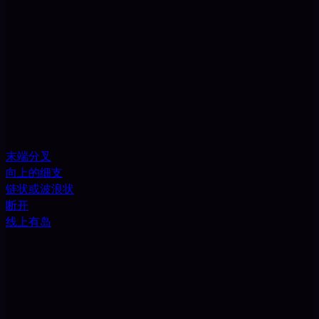
末端分叉
向上的细支
链状或波浪状
断开
线上有岛