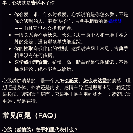
事，心线就是
告诉不了
你：
你会爱上
谁
、什么时候爱。心线说的是你怎么爱，不是
你会遇到的人。要看"结合"，古典手相看的是
婚姻线
—— 而且它也不会指名道姓。
一段关系会不会
长久
。长久取决于两个人和一堆手相之
外的处境，没有哪条单线能追踪。
你的
性取向
或伴侣的
性别
。这类说法网上常见，古典手
相里没有任何依据。
医学或心理诊断
。链状、岛、断掌都是气质标记，不是
临床结论，绝不能当成诊断。
心线
能
讲清楚的，是一个人
怎么感受、怎么表达爱
的质感：理
想还是身体、外放还是内收、感情主导还是理智主导、稳定还
是起伏。读到这个层面，它是手上最有用的线之一；读得比这
更远，就是在猜。
常见问题（FAQ）
心线（感情线）在手相里代表什么？