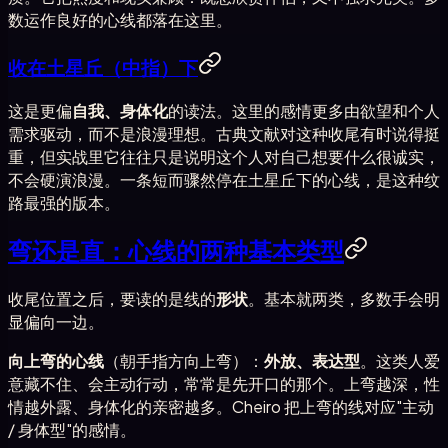
数运作良好的心线都落在这里。
收在土星丘（中指）下
这是更偏
自我、身体化
的读法。这里的感情更多由欲望和个人
需求驱动，而不是浪漫理想。古典文献对这种收尾有时说得挺
重，但实战里它往往只是说明这个人对自己想要什么很诚实，
不会硬演浪漫。一条短而骤然停在土星丘下的心线，是这种纹
路最强的版本。
弯还是直：心线的两种基本类型
收尾位置之后，要读的是线的
形状
。基本就两类，多数手会明
显偏向一边。
向上弯的心线
（朝手指方向上弯）：
外放、表达型
。这类人爱
意藏不住、会主动行动，常常是先开口的那个。上弯越深，性
情越外露、身体化的亲密越多。Cheiro 把上弯的线对应"主动
/ 身体型"的感情。