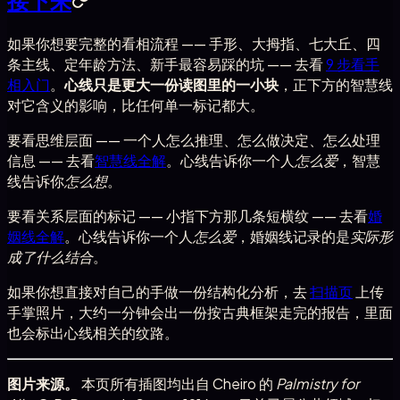
如果你想要完整的看相流程 —— 手形、大拇指、七大丘、四
条主线、定年龄方法、新手最容易踩的坑 —— 去看
9 步看手
相入门
。
心线只是更大一份读图里的一小块
，正下方的智慧线
对它含义的影响，比任何单一标记都大。
要看思维层面 —— 一个人怎么推理、怎么做决定、怎么处理
信息 —— 去看
智慧线全解
。心线告诉你一个人
怎么爱
，智慧
线告诉你
怎么想
。
要看关系层面的标记 —— 小指下方那几条短横纹 —— 去看
婚
姻线全解
。心线告诉你一个人
怎么爱
，婚姻线记录的是
实际形
成了什么结合
。
如果你想直接对自己的手做一份结构化分析，去
扫描页
上传
手掌照片，大约一分钟会出一份按古典框架走完的报告，里面
也会标出心线相关的纹路。
图片来源。
本页所有插图均出自 Cheiro 的
Palmistry for