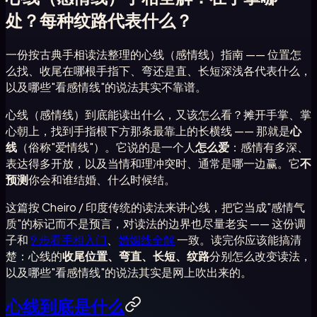
处？每种纹路代表什么？
一份按古典手相读法整理的心线（感情线）指南 —— 位置怎
么找、收尾在哪根手指下、弯还是直、长短深浅各代表什么，
以及哪些"看感情线"的说法其实不靠谱。
心线（感情线）到底能读出什么，又该怎么看？摊开手掌、掌
心朝上，找到手指根下方那条最靠上的长横线 —— 那就是
心
线
（俗称"爱情线"）。它说的是一个人
怎么爱
：感情有多深、
表达得多开放，以及当情和理冲突时、通常是哪一边赢。它
不
预测
你会和谁结婚、什么时候结。
这篇按 Cheiro / 印度传统的读法来讲心线，把它当成"感情气
质"的标记而不是预言，对读法的边界也尽量老实 —— 这份调
子和
9 步看手相入门
、
婚姻线全解
一致。读完你应该能搞清
楚：心线的
收尾位置、弯直、长短、纹路
分别怎么改变读法，
以及哪些"看感情线"的说法其实是网上吹出来的。
心线到底是什么