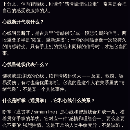
下分叉、伸向智慧线，则读作"感情被理性拉走"，常常是会把
自己的感受说服掉的人。
心线断开代表什么？
心线明显断开，是古典里"情感创伤"或一段悲伤期的信号。两
段重叠多半是"恢复、重新连接"；干净的间隔更像一次较持久
的情感转变。只有手上别的线给出同样的信号时，才把它当回
事。
心线呈链状代表什么？
链状或波浪状的心线，读作情绪起伏大 —— 反复、敏感、容
易受伤，有时也偏优柔寡断。它说的是这个人在关系里的"情
绪气质"，不是某一个具体事件。
什么是断掌（通贯掌），它和心线什么关系？
断掌（通贯掌 / simian line）是心线和智慧线合并成一条、横
着贯穿手掌的单线。它对应一种"感情和理智合一、要么全要
么不要"的强烈性情。这是正常的人类手纹变异，不是缺陷，