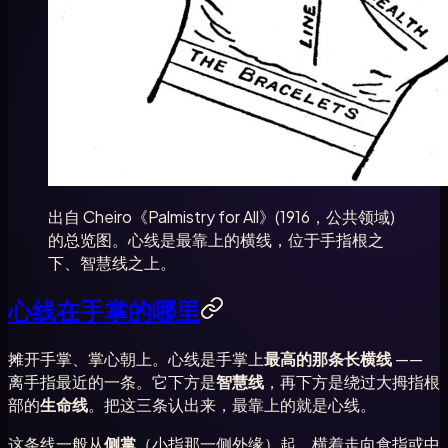
出自 Cheiro《Palmistry for All》(1916，公共领域)
的总览图。心线是最靠上的横线，位于手指根之
下、智慧线之上。
心线在手掌的哪里
摊开手掌、掌心朝上。心线是手掌上
最高的那条长横线
——
离手指最近的一条。它下方是
智慧线
，再下方是绕过大拇指根
部的
生命线
。把这三条认出来，最靠上的就是心线。
这条线一般从
侧掌
（小指那一侧外缘）起，横着走向食指或中