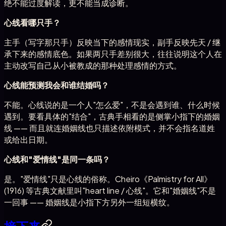
绝不能过度解读，更不能当成诊断。
心线看哪只手？
主手（写字那只手）反映当下的感情现实，副手反映先天 / 继
承下来的感情底色。如果两只手差别很大，往往说明这个人在
主动改写自己从小被教成的那种处理感情的方式。
心线能预测我会和谁结婚吗？
不能。心线说的是一个人"怎么爱"，不是会遇到谁、什么时候
遇到。要看具体的"结合"，古典手相看的是侧掌小指下的婚姻
线 —— 而且就连婚姻线也只描述依附模式，并不会指名道姓
或给出日期。
心线和"爱情线"是同一条吗？
是。"爱情线"只是心线的俗称。Cheiro《Palmistry for All》
(1916) 等古典文献里叫"heart line / 心线"。它和"婚姻线"不是
一回事 —— 婚姻线是小指下方另外一组短横纹。
接下来