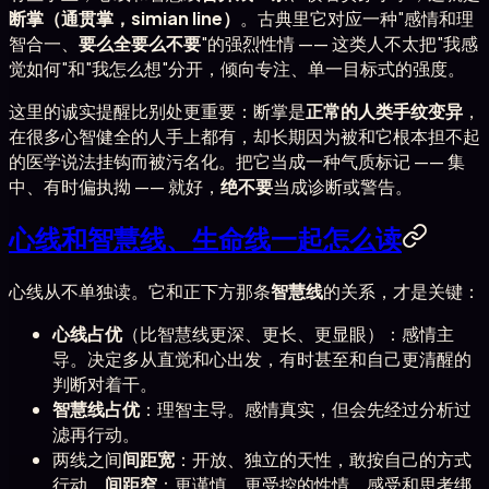
断掌（通贯掌，simian line）
。古典里它对应一种"感情和理
智合一、
要么全要么不要
"的强烈性情 —— 这类人不太把"我感
觉如何"和"我怎么想"分开，倾向专注、单一目标式的强度。
这里的诚实提醒比别处更重要：断掌是
正常的人类手纹变异
，
在很多心智健全的人手上都有，却长期因为被和它根本担不起
的医学说法挂钩而被污名化。把它当成一种气质标记 —— 集
中、有时偏执拗 —— 就好，
绝不要
当成诊断或警告。
心线和智慧线、生命线一起怎么读
心线从不单独读。它和正下方那条
智慧线
的关系，才是关键：
心线占优
（比智慧线更深、更长、更显眼）：感情主
导。决定多从直觉和心出发，有时甚至和自己更清醒的
判断对着干。
智慧线占优
：理智主导。感情真实，但会先经过分析过
滤再行动。
两线之间
间距宽
：开放、独立的天性，敢按自己的方式
行动。
间距窄
：更谨慎、更受控的性情，感受和思考绑