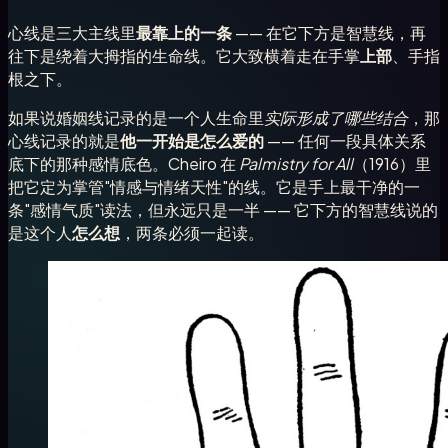
心线是三大主线里
最靠上的一条
—— 在它下方是智慧线，再
往下是绕着大拇指的生命线。它大致横着走在手掌
上部
、手指
根之下。
如果说婚姻线记录的是一个人生命里
实际形成了哪些结合
，那
心线记录的就是
他一开始是怎么爱的
—— 任何一段具体关系
底下的那种感情底色。Cheiro 在
Palmistry for All
（1916）里
把它定为掌管"情感与情绪天性"的线。它是手上最干净的一
条"感情气质"读法，但永远只是一半 —— 它下方的智慧线说的
是这个人
怎么想
，两条必须一起读。