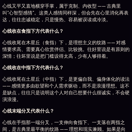
心线又平又直地横穿手掌，属于克制、内收型 —— 古典里
叫"心智型感情"。这类人感情同样深，但会先在心里消化再表
达，往往忠诚稳定，只是慢热、容易被误读成冷淡。
心线收在食指下方代表什么？
心线收尾在木星丘（食指）下，是理想主义的纹路 —— 对感
情要求高、需要真心欣赏伴侣、比较挑。往好里说是有原则的
深情；往坏里说是把门槛设得太高，少有人够得着。
心线收在中指下方代表什么？
心线收尾在土星丘（中指）下，是更偏自我、偏身体化的读法
—— 感情更多由欲望和个人需求驱动，而不是浪漫理想。这不
是缺点，往往只是说明这个人对自己想要什么很诚实，不会硬
演浪漫。
心线末端分叉代表什么？
心线在手指那一端分叉，一支伸向食指下、一支落在两指之
间，是古典里最平衡的纹路 —— 理想和现实兼顾。如果是向