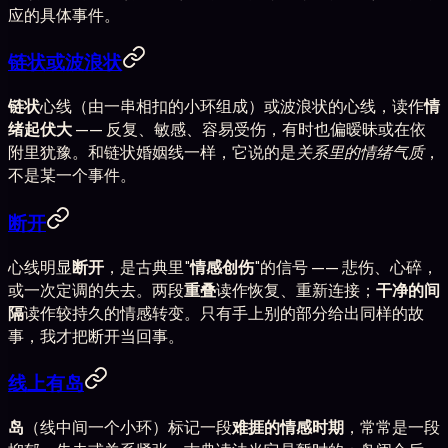
应的具体事件。
链状或波浪状
链状
心线（由一串相扣的小环组成）或波浪状的心线，读作
情
绪起伏大
—— 反复、敏感、容易受伤，有时也偏暧昧或在依
附里犹豫。和链状婚姻线一样，它说的是
关系里的情绪气质
，
不是某一个事件。
断开
心线明显
断开
，是古典里"
情感创伤
"的信号 —— 悲伤、心碎，
或一次定调的失去。两段
重叠
读作恢复、重新连接；
干净的间
隔
读作较持久的情感转变。只有手上别的部分给出同样的故
事，我才把断开当回事。
线上有岛
岛
（线中间一个小环）标记一段
难捱的情感时期
，常常是一段