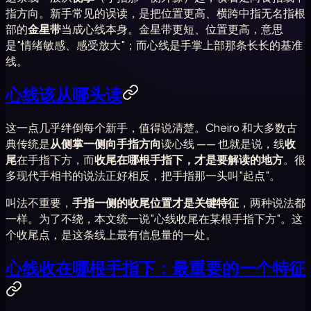
指方向。新手常见的误读，是把位置更高、横跨中指无名指根
部的
金星带
当成心线本身。金星带更短、位置更高，意思
是"情绪敏感、感受放大"；而心线是手掌上部那条长长的基准
线。
心线该从哪头读
这一点几乎绊倒每个新手，值得说清楚。Cheiro 和大多数古
典传统是
从侧掌一侧向手指方向
读心线 —— 也就是说，线
收
尾
在手指下方，而
收尾在哪根手指下，才是要解读的地方
。很
多现代手相书的说法正好相反，把手指那一头叫"起点"。
叫法不重要，
手指一侧的收尾位置才是关键特征
，两种说法都
一样。为了不绕，本文统一说"心线收尾在某根手指下方"。这
个收尾点，是这条线上最有信息量的一处。
心线收在哪根手指下：最重要的一个特征