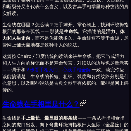
和断裂分叉各代表什么含义，以及古典手相学里每种纹路的真
实解读。
生命线在哪里？怎么读？把手摊开、掌心朝上，找到环绕拇指
根部的那条长弧线 —— 那就是
生命线
。它描述的是
活力、体
力和人生走向
，而不是你能活多久。生命线短不等于命短，尽
管网上铺天盖地都是这种吓人的说法。
这篇按 Cheiro / 印度传统的读法来讲生命线，把它当成活力
和人生方向的标记而不是寿命预言，对读法的边界也尽量老实
—— 调子和
9 步看手相入门
、
心线手相全解
一致。读完你应
该能搞清楚：生命线的长短、粗细、弧度和各类纹路分别是什
么意思，以及哪些说法是古典文献里有依据的、哪些是网上瞎
传的。
生命线在手相里是什么？
生命线是
手上最长、最显眼的那条线
—— 一条从拇指和食指
之间的虎口出发、向下弯曲环绕拇指根部大鱼际（金星丘）的