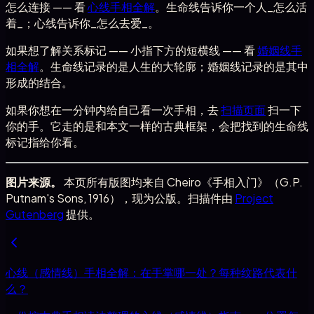
怎么连接 —— 看
心线手相全解
。生命线告诉你一个人_怎么活
着_；心线告诉你_怎么去爱_。
如果想了解关系标记 —— 小指下方的短横线 —— 看
婚姻线手
相全解
。生命线记录的是人生的大轮廓；婚姻线记录的是其中
形成的结合。
如果你想在一分钟内给自己看一次手相，去
扫描页面
扫一下
你的手。它走的是和本文一样的古典框架，会把找到的生命线
标记指给你看。
图片来源。
本页所有版图均来自 Cheiro《手相入门》（G.P.
Putnam's Sons, 1916），现为公版。扫描件由
Project
Gutenberg
提供。
心线（感情线）手相全解：在手掌哪一处？每种纹路代表什
么？