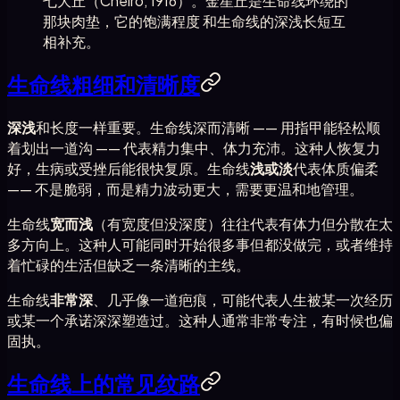
七大丘（Cheiro, 1916）。金星丘是生命线环绕的
那块肉垫，它的饱满程度 和生命线的深浅长短互
相补充。
生命线粗细和清晰度
深浅
和长度一样重要。生命线深而清晰 —— 用指甲能轻松顺
着划出一道沟 —— 代表精力集中、体力充沛。这种人恢复力
好，生病或受挫后能很快复原。生命线
浅或淡
代表体质偏柔
—— 不是脆弱，而是精力波动更大，需要更温和地管理。
生命线
宽而浅
（有宽度但没深度）往往代表有体力但分散在太
多方向上。这种人可能同时开始很多事但都没做完，或者维持
着忙碌的生活但缺乏一条清晰的主线。
生命线
非常深
、几乎像一道疤痕，可能代表人生被某一次经历
或某一个承诺深深塑造过。这种人通常非常专注，有时候也偏
固执。
生命线上的常见纹路