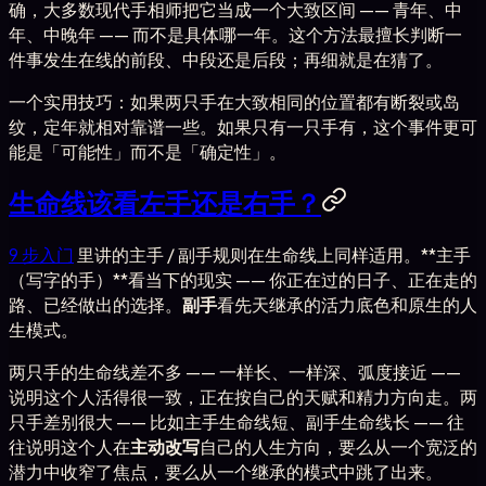
确，大多数现代手相师把它当成一个大致区间 —— 青年、中
年、中晚年 —— 而不是具体哪一年。这个方法最擅长判断一
件事发生在线的前段、中段还是后段；再细就是在猜了。
一个实用技巧：如果两只手在大致相同的位置都有断裂或岛
纹，定年就相对靠谱一些。如果只有一只手有，这个事件更可
能是「可能性」而不是「确定性」。
生命线该看左手还是右手？
9 步入门
里讲的主手 / 副手规则在生命线上同样适用。**主手
（写字的手）**看当下的现实 —— 你正在过的日子、正在走的
路、已经做出的选择。
副手
看先天继承的活力底色和原生的人
生模式。
两只手的生命线差不多 —— 一样长、一样深、弧度接近 ——
说明这个人活得很一致，正在按自己的天赋和精力方向走。两
只手差别很大 —— 比如主手生命线短、副手生命线长 —— 往
往说明这个人在
主动改写
自己的人生方向，要么从一个宽泛的
潜力中收窄了焦点，要么从一个继承的模式中跳了出来。