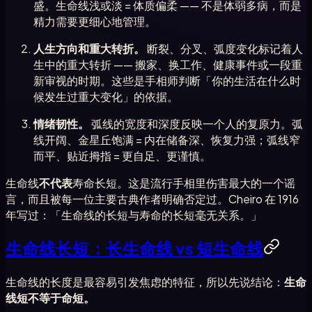
盛。生命线浅或淡 = 体质偏柔 —— 不是体弱多病，而是
精力需要更细心地管理。
人生方向和重大转折。
断裂、分叉、弧度变化标记着人
生中的重大转折 —— 搬家、换工作、健康事件或一段重
新审视的时期。这些是手相师判断「你的生活在什么时
候发生过重大变化」的依据。
情绪韧性。
弧线的宽度和深度反映一个人的复原力。弧
线开阔、金星丘饱满 = 内在储备深、恢复力强；弧线窄
而平、贴近拇指 = 更自足、更谨慎。
生命线
不代表
寿命长短。这是流行手相里伤害最大的一个谣
言，而且被每一位主要古典作者明确否定过。Cheiro 在 1916
年写过：「生命线的长短与寿命的长短毫无关系。」
生命线长短：长生命线 vs 短生命线
生命线的长度是最容易引发焦虑的特征，所以先说结论：
生命
线短不等于命短。