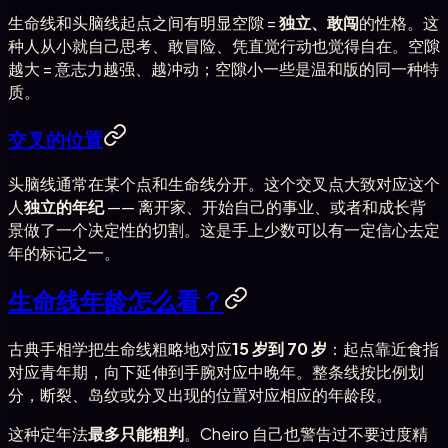
生命线和头脑线起点之间有明显空隙 =
独立、敢闯
的性格。这
种人从小就自己思考、敢冒险、凭直觉行动也觉得自在。空隙
越大 = 意志力越强、越冲动；空隙小一些是温和版的同一种特
质。
交叉的位置
头脑线通常在某个点和生命线分开。这个交叉点大致对应这个
人
独立的年纪
—— 离开家、开始自己的事业、或者和成长背
景做了一个决定性的切割。这是手上少数可以有一定信心去定
年的标记之一。
生命线年龄怎么看？
古典手相学把生命线粗略地对应
15 岁到 70 岁
：起点靠近食指
对应青年期，向下延伸到手腕对应中晚年。整条线按比例划
分，断裂、岛纹或分叉出现的位置对应相应的年龄段。
这种定年法
最多只能粗判
。Cheiro 自己也警告过不要过度精