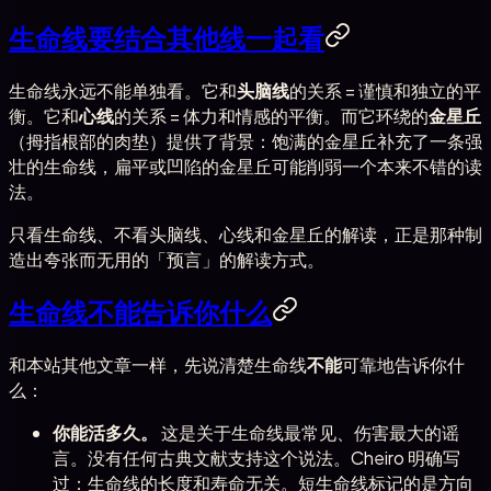
生命线要结合其他线一起看
生命线永远不能单独看。它和
头脑线
的关系 = 谨慎和独立的平
衡。它和
心线
的关系 = 体力和情感的平衡。而它环绕的
金星丘
（拇指根部的肉垫）提供了背景：饱满的金星丘补充了一条强
壮的生命线，扁平或凹陷的金星丘可能削弱一个本来不错的读
法。
只看生命线、不看头脑线、心线和金星丘的解读，正是那种制
造出夸张而无用的「预言」的解读方式。
生命线不能告诉你什么
和本站其他文章一样，先说清楚生命线
不能
可靠地告诉你什
么：
你能活多久。
这是关于生命线最常见、伤害最大的谣
言。没有任何古典文献支持这个说法。Cheiro 明确写
过：生命线的长度和寿命无关。短生命线标记的是方向