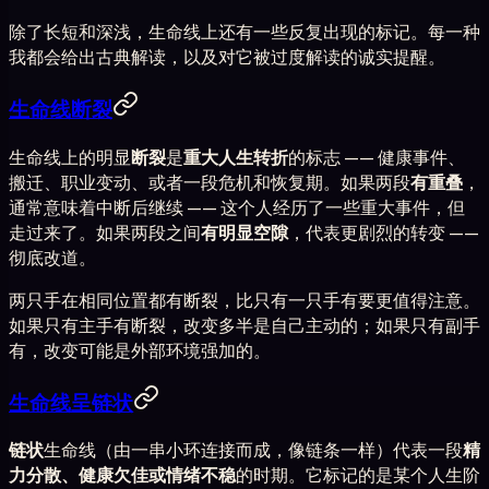
除了长短和深浅，生命线上还有一些反复出现的标记。每一种
我都会给出古典解读，以及对它被过度解读的诚实提醒。
生命线断裂
生命线上的明显
断裂
是
重大人生转折
的标志 —— 健康事件、
搬迁、职业变动、或者一段危机和恢复期。如果两段
有重叠
，
通常意味着中断后继续 —— 这个人经历了一些重大事件，但
走过来了。如果两段之间
有明显空隙
，代表更剧烈的转变 ——
彻底改道。
两只手在相同位置都有断裂，比只有一只手有要更值得注意。
如果只有主手有断裂，改变多半是自己主动的；如果只有副手
有，改变可能是外部环境强加的。
生命线呈链状
链状
生命线（由一串小环连接而成，像链条一样）代表一段
精
力分散、健康欠佳或情绪不稳
的时期。它标记的是某个人生阶