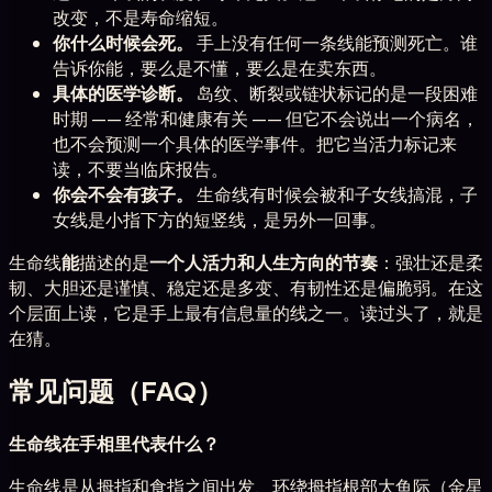
改变，不是寿命缩短。
你什么时候会死。
手上没有任何一条线能预测死亡。谁
告诉你能，要么是不懂，要么是在卖东西。
具体的医学诊断。
岛纹、断裂或链状标记的是一段困难
时期 —— 经常和健康有关 —— 但它不会说出一个病名，
也不会预测一个具体的医学事件。把它当活力标记来
读，不要当临床报告。
你会不会有孩子。
生命线有时候会被和子女线搞混，子
女线是小指下方的短竖线，是另外一回事。
生命线
能
描述的是
一个人活力和人生方向的节奏
：强壮还是柔
韧、大胆还是谨慎、稳定还是多变、有韧性还是偏脆弱。在这
个层面上读，它是手上最有信息量的线之一。读过头了，就是
在猜。
常见问题（FAQ）
生命线在手相里代表什么？
生命线是从拇指和食指之间出发、环绕拇指根部大鱼际（金星