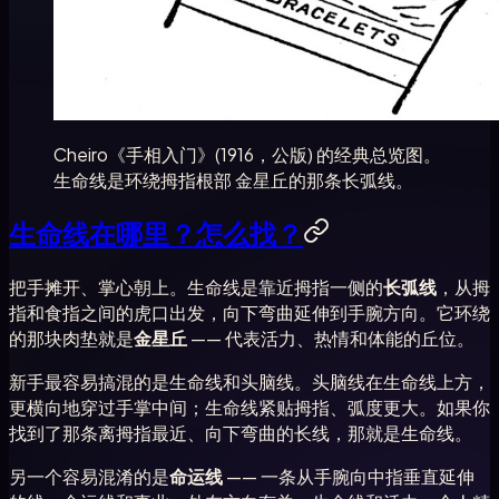
Cheiro《手相入门》(1916，公版) 的经典总览图。
生命线是环绕拇指根部 金星丘的那条长弧线。
生命线在哪里？怎么找？
把手摊开、掌心朝上。生命线是靠近拇指一侧的
长弧线
，从拇
指和食指之间的虎口出发，向下弯曲延伸到手腕方向。它环绕
的那块肉垫就是
金星丘
—— 代表活力、热情和体能的丘位。
新手最容易搞混的是生命线和头脑线。头脑线在生命线上方，
更横向地穿过手掌中间；生命线紧贴拇指、弧度更大。如果你
找到了那条离拇指最近、向下弯曲的长线，那就是生命线。
另一个容易混淆的是
命运线
—— 一条从手腕向中指垂直延伸