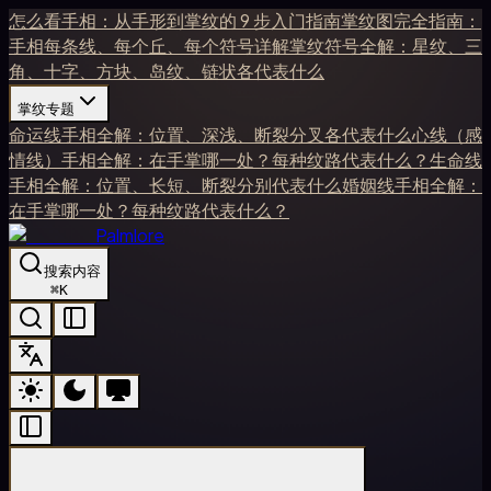
怎么看手相：从手形到掌纹的 9 步入门指南
掌纹图完全指南：
手相每条线、每个丘、每个符号详解
掌纹符号全解：星纹、三
角、十字、方块、岛纹、链状各代表什么
掌纹专题
命运线手相全解：位置、深浅、断裂分叉各代表什么
心线（感
情线）手相全解：在手掌哪一处？每种纹路代表什么？
生命线
手相全解：位置、长短、断裂分别代表什么
婚姻线手相全解：
在手掌哪一处？每种纹路代表什么？
Palmlore
搜索内容
⌘
K