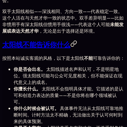
会。
双手太阳线相似——深浅相同、方向一致——代表稳定一致。
这个人活在与天然才华一致的状态中。双手差异明显——比如
非惯用手有深太阳线但惯用手很浅——代表这个人可能
未能发
展或表达天然才华
，无论是出于选择还是环境。
太阳线不能告诉你什么
按照本站诚实客观的风格，以下是太阳线
不能
可靠告诉你的：
你是否会出名。
太阳线描述名声和认可，不是明星地
位。强太阳线可能与公众可见度相关，但不能保证在现
代意义上的成名。
你擅长什么。
太阳线不会指明具体才能。它描述的是认
可和创造力表达的质量——不是你将在哪个领域被认
可。
你什么时候会被认可。
具体事件无法从太阳线可靠地推
断时间。计时方法太不精确，无法做出关于认可何时到
来的具体预测。