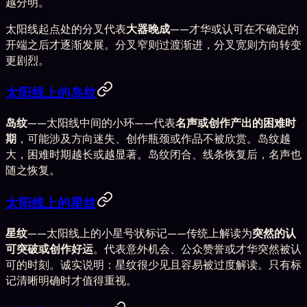
越分明。
太阳线起点处的分叉代表
大器晚成
——才华或认可在不确定的
开端之后才逐渐发展。分叉窄则过渡渐进，分叉宽则方向转变
更剧烈。
太阳线上的岛纹
岛纹
——太阳线中间的小环——代表
名声或创作产出的困难时
期
，可能涉及方向迷失、创作瓶颈或作品不被欣赏。岛纹越
大，困难时期越长或越显著。岛纹闭合、线条恢复后，名声也
随之恢复。
太阳线上的星纹
星纹
——太阳线上的小星号状标记——传统上解读为
突然的认
可突破或创作好运
。代表意外机会、公众赞誉或才华突然被认
可的时刻。诚实说明：星纹很少见且容易被过度解读。只有标
记清晰明确时才值得重视。