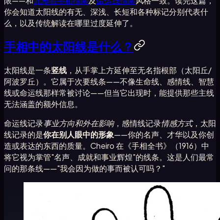
限——和
九步看手相指南
及
命运线指南
风格一致。读完这篇，
你会知道太阳线的有无、深浅、长短和各种标记分别代表什
么，以及传统解读在哪里过度延伸了。
手相中的太阳线是什么？
太阳线是一条
竖线
，从手掌上方延伸至无名指根部（太阳丘/
阿波罗丘）。它属于次要线条——不像生命线、感情线、智慧
线或命运线那样常被讨论——但当它出现时，能提供那些主线
无法涵盖的额外信息。
命运线记录
事业方向和外在影响
，感情线记录
情感方式
，太阳
线记录的是
你在别人眼中的形象
——你的名声、才华以及你创
造或表达的东西的质量。Cheiro 在《手相全书》（1916）中
将它视为掌管"名声、成就和事业辉煌"的线条。这是人们最常
问的那条线——"我会因为做的事而被认可吗？"