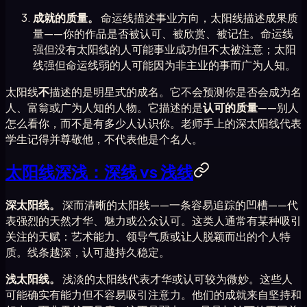
成就的质量。
命运线描述事业方向，太阳线描述成果质
量——你的作品是否被认可、被欣赏、被记住。命运线
强但没有太阳线的人可能事业成功但不太被注意；太阳
线强但命运线弱的人可能因为非主业的事而广为人知。
太阳线
不
描述的是明星式的成名。它不会预测你是否会成为名
人、富翁或广为人知的人物。它描述的是
认可的质量
——别人
怎么看你，而不是有多少人认识你。老师手上的深太阳线代表
学生记得并尊敬他，不代表他是个名人。
太阳线深浅：深线 vs 浅线
深太阳线。
深而清晰的太阳线——一条容易追踪的凹槽——代
表强烈的天然才华、魅力或公众认可。这类人通常有某种吸引
关注的天赋：艺术能力、领导气质或让人脱颖而出的个人特
质。线条越深，认可越持久稳定。
浅太阳线。
浅淡的太阳线代表才华或认可较为微妙。这些人
可能确实有能力但不容易吸引注意力。他们的成就来自坚持和