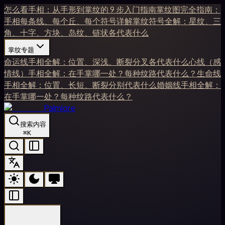
怎么看手相：从手形到掌纹的 9 步入门指南
掌纹图完全指南：
手相每条线、每个丘、每个符号详解
掌纹符号全解：星纹、三
角、十字、方块、岛纹、链状各代表什么
掌纹专题
命运线手相全解：位置、深浅、断裂分叉各代表什么
心线（感
情线）手相全解：在手掌哪一处？每种纹路代表什么？
生命线
手相全解：位置、长短、断裂分别代表什么
婚姻线手相全解：
在手掌哪一处？每种纹路代表什么？
Palmlore
搜索内容
⌘
K