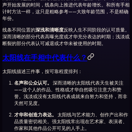
声开始发展的时间，线条向上推进代表年龄增长。和所有手相
计时方法一样，这只是粗略参考——大致年龄范围，不是精确
年份。
线条不同位置的
深浅和清晰度
反映人生不同阶段的认可质量。
深而清晰的部分代表高曝光度或才华充分表达的时期；浅淡或
断裂的部分代表认可减退或才华未被使用的时期。
太阳线在手相中代表什么？
太阳线描述三件事，按可靠程度排列：
名声和公众认可。
深而清晰的太阳线代表天生被关注
——这个人的作品、性格或才华自然吸引注意力和赞
誉。浅淡或没有太阳线代表成就来自努力和坚持，而非
天然可见度。
才华和创造力表达。
太阳线与艺术能力、创作产出和作
品质量密切相关。强太阳线常出现在艺术家、表演者、
作家和其他作品公开可见的人手上。