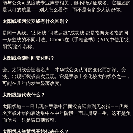
能与公众可见度或专业声誉相关，但不能保证成名。它描述的
是认可的质量——别人怎么看你，而不是有多少人认识你。
太阳线和阿波罗线有什么区别？
是同一条线。'太阳线''阿波罗线''成功线'都是指向无名指的同
一条竖线的不同叫法。Cheiro在《手相全书》(1916)中使用'太
阳线'这个名称。
太阳线会随时间变化吗？
会。太阳线会随着名声、才华或公众认可的变化而加深、变
淡、出现断裂或首次显现。它是手掌上变化较大的线条之一，
可能在几年内发生显著改变。
太阳线短代表什么？
太阳线短——只出现在手掌中部而没有延伸到无名指——代表
名声或才华的表达集中在中年阶段，而非贯穿一生。这不是负
面信号，只是窗口期较窄。
太阳线从智慧线开始代表什么？