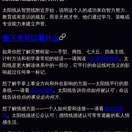
太阳线从智慧线附近开始，说明这个人的成功来自智力努力、
教育或有意识的规划，而非天然才华。他们通过学习、策略或
专业能力来建立声誉。
接下来可以看什么
如果你想了解完整框架——手型、拇指、七大丘、四条主线、
计时方法和初学者常犯的错误——请阅读
九步看手相指南
。太
阳线是更大解读体系中的一部分，它平行的命运线对含义的影
响超过任何单一标记。
想了解手掌上事业方向和外在影响的方面——太阳线平行的那
条线——请看
命运线指南
。太阳线告诉你
你如何被认可
；命运
线告诉你
你的事业走向何方
。
想了解情感方面——一个人如何爱和连接——请看
感情线指
南
。太阳线描述公众认可；感情线描述认可常常遮蔽的私人情
感生活。