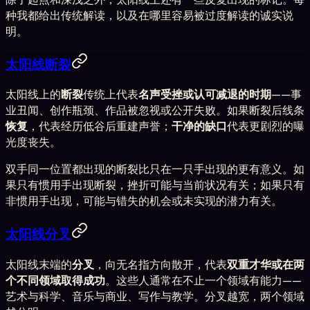
种我都给出传统解读，以及在哪里容易被过度解读的诚实说
明。
太阳线断裂
太阳线上的
断裂
传统上代表
名声受挫或认可减退的时期
——事
业丑闻、创作瓶颈、作品被忽视或公开失败。如果断裂后线条
恢复
，代表经历低谷后重建声誉；
干净的缺口
代表更剧烈的曝
光度丧失。
双手同一位置都出现的断裂比只在一只手出现的更有意义。如
果只有惯用手出现断裂，挫折可能与当前状况有关；如果只有
非惯用手出现，可能与错失的机会或未实现的潜力有关。
太阳线分叉
太阳线末端的
分叉
，向无名指方向散开，代表
双重才华或在两
个不同领域取得成功
。这些人通常在不止一个领域有能力——
艺术与科学、音乐与商业、写作与教学。分叉越宽，两个领域