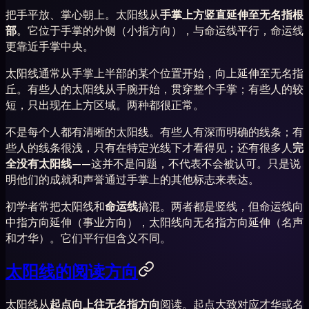
把手平放、掌心朝上。太阳线从
手掌上方竖直延伸至无名指根
部
。它位于手掌的外侧（小指方向），与命运线平行，命运线
更靠近手掌中央。
太阳线通常从手掌上半部的某个位置开始，向上延伸至无名指
丘。有些人的太阳线从手腕开始，贯穿整个手掌；有些人的较
短，只出现在上方区域。两种都很正常。
不是每个人都有清晰的太阳线。有些人有深而明确的线条；有
些人的线条很浅，只有在特定光线下才看得见；还有很多人
完
全没有太阳线
——这并不是问题，不代表不会被认可。只是说
明他们的成就和声誉通过手掌上的其他标志来表达。
初学者常把太阳线和
命运线
搞混。两者都是竖线，但命运线向
中指方向延伸（事业方向），太阳线向无名指方向延伸（名声
和才华）。它们平行但含义不同。
太阳线的阅读方向
太阳线从
起点向上往无名指方向
阅读。起点大致对应才华或名