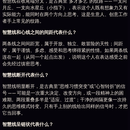
智慧线在收尾端分叉，是古典里"多才多艺"的纹路 —— 一支向
月丘、一支向水星丘（小指下），表示这个人既有想象力又有
实际能力，能同时在两个方向上思考。这是生意人、创意工作
者手上常见的纹路。
智慧线和心线之间的间距代表什么？
两条线之间间距宽，属于开放、独立、敢冒险的天性；间距
窄，属于谨慎、多虑、感受和思考绑得紧的性情。如果两条线
连在一起（从同一个起点出发），说明这个人在表达感受之前
会先经过缜密思考。
智慧线断开代表什么？
智慧线明显断开，是古典里"思维习惯突变"或"心智转折"的信
号 —— 可能是一次重大决定、改变方向，或一段精神上的困
难期。两段重叠多半是"适应、过渡"；干净的间隔更像一次持
久的思维模式转变。只有手上别的线给出同样的信号时，才把
它当回事。
智慧线呈链状代表什么？