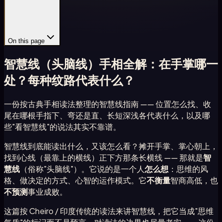
On this page
智慧线（头脑线）手相全解：在手掌哪一
处？每种纹路代表什么？
一份按古典手相读法整理的智慧线指南 —— 位置怎么找、收
尾在哪根手指下、弯还是直、长短深浅各代表什么，以及哪
些"看智慧线"的说法其实不靠谱。
智慧线到底能读出什么，又该怎么看？摊开手掌、掌心朝上，
找到心线（最靠上的横线）正下方那条长横线 —— 那就是
智
慧线
（俗称"头脑线"）。它说的是一个人
怎么想
：思维的风
格、做决定的方式、心智的运作模式。它
不衡量
智商高低，也
不预测
事业成败。
这篇按 Cheiro / 印度传统的读法来讲智慧线，把它当成"思维