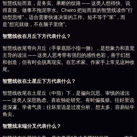
智慧线短而直，是务实、果断的纹路 —— 这类人想得快、说
得直接、做事不拖泥带水。Cheiro 把短而直的智慧线读作"行
动型思维"，适合需要快速决策的工作。短不等于"笨"，而
是"想完就做，不在脑子里绕"。
智慧线收在月丘下方代表什么？
智慧线收尾弯向月丘（手掌底部小指一侧），是想象力和直觉
主导的读法 —— 这类人思考带有强烈的感性色彩，善于幻想
和创造，但有时会脱离现实。在艺术家、作家手上常见这种收
尾。
智慧线收在土星丘下方代表什么？
智慧线收尾在土星丘（中指）下，是偏向沉思、审慎的读法
—— 这类人深思熟虑、喜欢独处研究、有时偏孤僻。往好里说
是深邃、学者气质；往坏里说是过度分析、想太多、容易钻牛
角尖。
智慧线末端分叉代表什么？