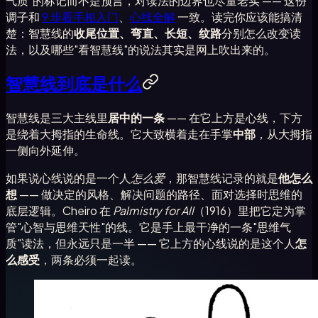
气质"的标记而不是预言，对读法的边界也尽量老实 —— 这份
调子和
9 步看手相入门
、
心线全解
一致。读完你应该能搞清
楚：智慧线的
收尾位置、弯直、长短、纹路
分别怎么改变读
法，以及哪些"看智慧线"的说法其实是网上吹出来的。
智慧线到底是什么
智慧线是三大主线里
居中的一条
—— 在它上方是心线，下方
是绕着大拇指的生命线。它大致横着走在手掌
中部
，从大拇指
一侧向外延伸。
如果说心线说的是一个人
怎么爱
，那智慧线记录的就是
他怎么
想
—— 做决定的风格、解决问题的路径、面对选择时思维的
底层逻辑。Cheiro 在
Palmistry for All
（1916）里把它定为掌
管"心智与思维天性"的线。它是手上最干净的一条"思维气
质"读法，但永远只是一半 —— 它上方的心线说的是这个人
怎
么感受
，两条必须一起读。