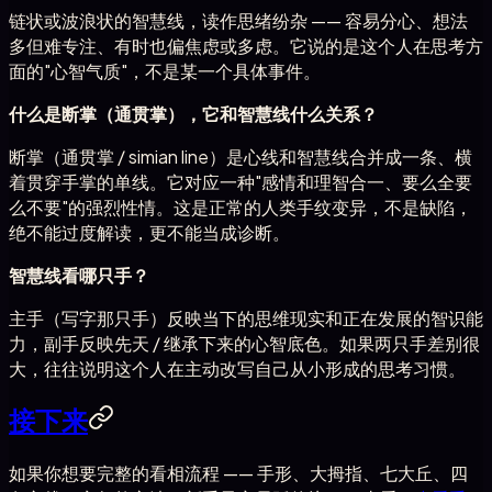
链状或波浪状的智慧线，读作思绪纷杂 —— 容易分心、想法
多但难专注、有时也偏焦虑或多虑。它说的是这个人在思考方
面的"心智气质"，不是某一个具体事件。
什么是断掌（通贯掌），它和智慧线什么关系？
断掌（通贯掌 / simian line）是心线和智慧线合并成一条、横
着贯穿手掌的单线。它对应一种"感情和理智合一、要么全要
么不要"的强烈性情。这是正常的人类手纹变异，不是缺陷，
绝不能过度解读，更不能当成诊断。
智慧线看哪只手？
主手（写字那只手）反映当下的思维现实和正在发展的智识能
力，副手反映先天 / 继承下来的心智底色。如果两只手差别很
大，往往说明这个人在主动改写自己从小形成的思考习惯。
接下来
如果你想要完整的看相流程 —— 手形、大拇指、七大丘、四