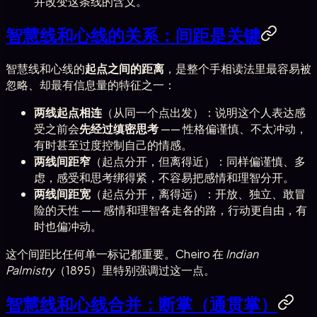
并改变这条线的含义。
智慧线和心线的关系：间距是关键
智慧线和心线的
起点之间的距离
，是整个手相读法里最容易被
忽略、却最有信息量的特征之一：
两线起点相连
（从同一个点出发）：说明这个人表达感
受之前会
先经过缜密思考
—— 性格偏谨慎、不太冲动，
有时甚至过度控制自己的情感。
两线间距窄
（起点分开，但离得近）：同样偏谨慎、多
虑，感受和思考绑得紧，不容易把感情和理智分开。
两线间距宽
（起点分开，离得远）：开放、独立、敢冒
险的天性 —— 感情和理智各走各的路，行动更自由，有
时也偏冲动。
这个间距比任何单一标记都重要。Cheiro 在
Indian
Palmistry
（1895）里特别强调过这一点。
智慧线和心线合并：断掌（通贯掌）