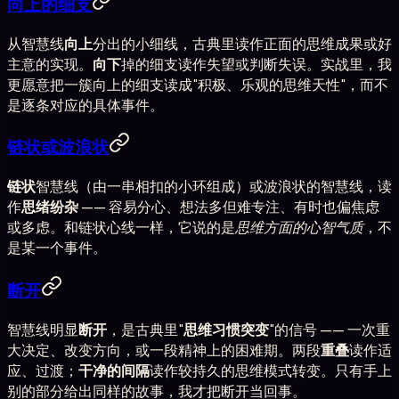
向上的细支
从智慧线
向上
分出的小细线，古典里读作正面的思维成果或好
主意的实现。
向下
掉的细支读作失望或判断失误。实战里，我
更愿意把一簇向上的细支读成"积极、乐观的思维天性"，而不
是逐条对应的具体事件。
链状或波浪状
链状
智慧线（由一串相扣的小环组成）或波浪状的智慧线，读
作
思绪纷杂
—— 容易分心、想法多但难专注、有时也偏焦虑
或多虑。和链状心线一样，它说的是
思维方面的心智气质
，不
是某一个事件。
断开
智慧线明显
断开
，是古典里"
思维习惯突变
"的信号 —— 一次重
大决定、改变方向，或一段精神上的困难期。两段
重叠
读作适
应、过渡；
干净的间隔
读作较持久的思维模式转变。只有手上
别的部分给出同样的故事，我才把断开当回事。