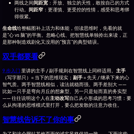
两线之间
间距宽
：开放、独立的天性，敢按自己的方式
行动。
间距窄
：更谨慎、更受控的性情，感受和思考绑
得很紧。
生命线
给整幅图补上活力和体能，但读思维时，先看的就
是"心 vs 脑"的平衡。忽略心线、把智慧线单独拎出来读，正
是那种制造戏剧化又没用的"预言"的典型错误。
双手都要看
9 步入门
里讲的主手 / 副手规则在智慧线上同样适用。
主手
（写字那只）= 当下的思维现实；
副手
= 先天 / 继承下来的心
智气质。两手智慧线相似，读法就稳而强。两手差别大 ——
比如一只手是弯向月丘的想象型、另一只是短而直的务实型
—— 往往说明这个人在
主动改写
自己从小形成的思考习惯：要
么从拘谨的思维模式里打开，要么把发散的注意力收住。
智慧线告诉不了你的事
为了和这个网站其他页面的诚实风格保持一致 —— 下面这些