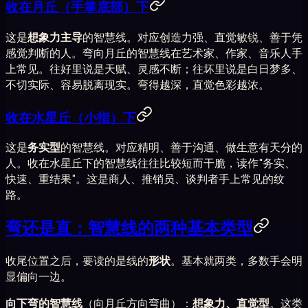
收在月丘（手掌底部）下
这是
想象力主导
的智慧线。对应创造力强、直觉敏锐、善于凭
感觉判断的人。弯向月丘的智慧线在艺术家、作家、音乐人手
上常见。往好里说是天赋、灵感不断；往坏里说是白日梦多、
不切实际、容易脱离现实。弯得越深，直觉色彩越浓。
收在水星丘（小指）下
这是
务实型
的智慧线。对应精明、善于沟通、做生意有天分的
人。收在水星丘下的智慧线往往比较短而干脆，读作"务实、
快速、重结果"。这是商人、推销员、谈判者手上常见的纹
路。
弯还是直：智慧线的两种基本类型
收尾位置之后，要读的是线的
形状
。基本就两类，多数手会明
显偏向一边。
向下弯的智慧线
（向月丘方向弯曲）：
想象力、直觉型
。这类