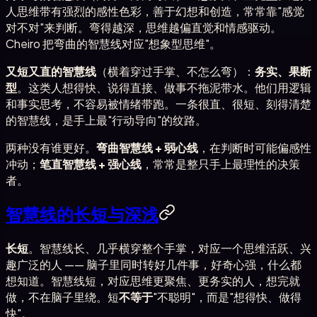
人思维带有强烈的感性色彩，善于幻想和创造，常常靠"感觉
对不对"来判断。弯得越深，思维越偏直觉和情感驱动。
Cheiro 把弯曲的智慧线对应"想象型思维"。
又短又直的智慧线
（横着穿过手掌、不怎么弯）：
务实、果断
型
。这类人想得快、说得直接、做事不拖泥带水。他们用逻辑
和事实思考，不容易被情绪带跑。一条很直、很短、刻得清楚
的智慧线，是手上最"行动导向"的纹路。
两种没有谁更好。
弯曲智慧线 + 弱心线
，在判断时可能偏感性
冲动；
笔直智慧线 + 强心线
，常常是整只手上最理性的决策
者。
智慧线的长短与深浅
长短
。智慧线长、几乎横穿整个手掌，对应一个思维活跃、兴
趣广泛的人 —— 脑子里同时转好几件事，好奇心强，什么都
想知道。智慧线短，对应思维更聚焦、更务实的人，想完就
做，不在脑子里绕。短
不等于
"不聪明"，而是"想得快、做得
快"。