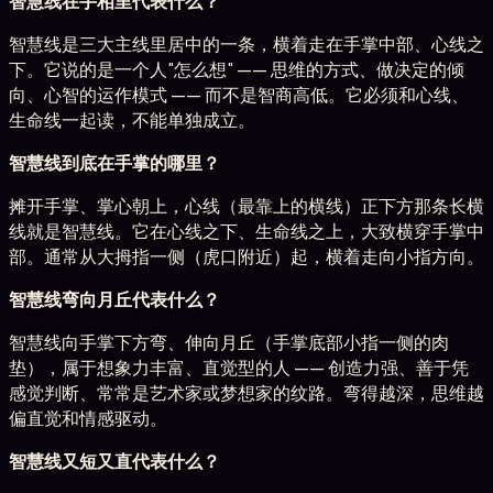
智慧线在手相里代表什么？
智慧线是三大主线里居中的一条，横着走在手掌中部、心线之
下。它说的是一个人"怎么想" —— 思维的方式、做决定的倾
向、心智的运作模式 —— 而不是智商高低。它必须和心线、
生命线一起读，不能单独成立。
智慧线到底在手掌的哪里？
摊开手掌、掌心朝上，心线（最靠上的横线）正下方那条长横
线就是智慧线。它在心线之下、生命线之上，大致横穿手掌中
部。通常从大拇指一侧（虎口附近）起，横着走向小指方向。
智慧线弯向月丘代表什么？
智慧线向手掌下方弯、伸向月丘（手掌底部小指一侧的肉
垫），属于想象力丰富、直觉型的人 —— 创造力强、善于凭
感觉判断、常常是艺术家或梦想家的纹路。弯得越深，思维越
偏直觉和情感驱动。
智慧线又短又直代表什么？