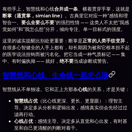
有些手上，智慧线和心线
合并成一条
、横着贯穿手掌，这就是
断掌（通贯掌，simian line）
。古典里它对应一种"感情和理
智合一、
要么全要么不要
"的强烈性情 —— 这类人不太把"我感
觉如何"和"我怎么想"分开，倾向专注、单一目标式的强度。
这里的诚实提醒比别处更重要：断掌是
正常的人类手纹变异
，
在很多心智健全的人手上都有，却长期因为被和它根本担不起
的医学说法挂钩而被污名化。把它当成一种气质标记 —— 集
中、有时偏执拗 —— 就好，
绝不要
当成诊断或警告。
智慧线和心线、生命线一起怎么读
智慧线从不单独读。它和正上方那条
心线
的关系，才是关键：
智慧线占优
（比心线更深、更长、更显眼）：理智主
导。决定多从分析和逻辑出发，感情真实但会先经过过
滤再行动。
心线占优
：感情主导。决定多从直觉和心出发，有时甚
至和自己更清醒的判断对着干。