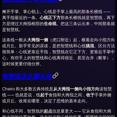
摊开手掌、掌心朝上。心线是手掌上最高的那条长横线 ——
离手指最近的一条。
心线正下方
那条长横线就是智慧线，再下
方是绕过大拇指根部的
生命线
。把这三条认出来，中间那条就
是智慧线。
这条线一般从
大拇指一侧
（虎口附近）起，横着走向小指方向
或月丘。新手常见的误读，是把智慧线和心线
搞混
。区分方法
很简单：心线更靠近手指，智慧线在它正下方、更靠近手掌中
心。有些手上的智慧线和心线离得很近、甚至合并（断掌），
这时候更要仔细分辨。
智慧线该从哪头读
Cheiro 和大多数古典传统是
从大拇指一侧向小指方向
读智慧
线 —— 也就是说，线
起于
食指和大拇指之间，
收于
手掌外侧
或月丘。收尾在哪里，决定了思维的基本走向。
和心线不同，智慧线的
起点
信息量更大 —— 它从食指和大拇
指之间的位置出发，这个起点和心线的距离（即两线之间的间