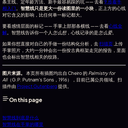
条主线、定年龄方法、新手最容易踩的坑 —— 去看
9 步看手
相入门
。
智慧线只是更大一份读图里的一小块
，正上方的心线
对它含义的影响，比任何单一标记都大。
要看感情层面的标记 —— 手掌上部那条横线 —— 去看
心线全
解
。智慧线告诉你一个人
怎么想
，心线记录的是
怎么爱
。
如果你想直接对自己的手做一份结构化分析，去
扫描页
上传
手掌照片，大约一分钟会出一份按古典框架走完的报告，里面
也会标出智慧线相关的纹路。
图片来源。
本页所有插图均出自 Cheiro 的
Palmistry for
All
（G.P. Putnam's Sons，1916），目前已属公共领域。扫
描件由
Project Gutenberg
提供。
On this page
智慧线到底是什么
智慧线在手掌的哪里