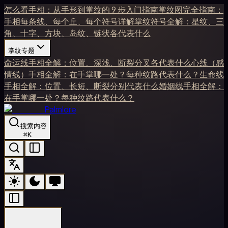
怎么看手相：从手形到掌纹的 9 步入门指南
掌纹图完全指南：
手相每条线、每个丘、每个符号详解
掌纹符号全解：星纹、三
角、十字、方块、岛纹、链状各代表什么
掌纹专题
命运线手相全解：位置、深浅、断裂分叉各代表什么
心线（感
情线）手相全解：在手掌哪一处？每种纹路代表什么？
生命线
手相全解：位置、长短、断裂分别代表什么
婚姻线手相全解：
在手掌哪一处？每种纹路代表什么？
Palmlore
搜索内容
⌘
K