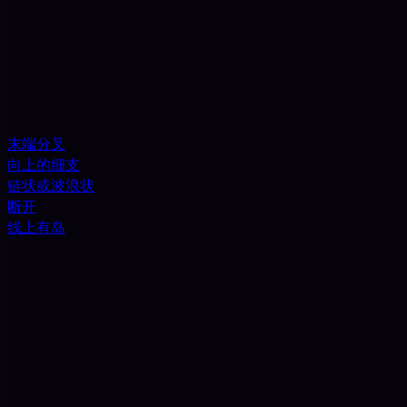
末端分叉
向上的细支
链状或波浪状
断开
线上有岛