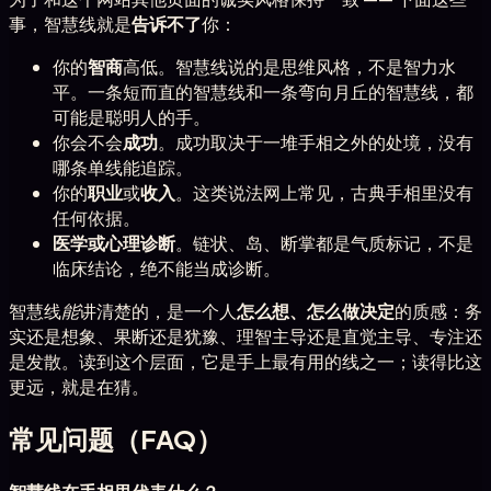
事，智慧线就是
告诉不了
你：
你的
智商
高低。智慧线说的是思维风格，不是智力水
平。一条短而直的智慧线和一条弯向月丘的智慧线，都
可能是聪明人的手。
你会不会
成功
。成功取决于一堆手相之外的处境，没有
哪条单线能追踪。
你的
职业
或
收入
。这类说法网上常见，古典手相里没有
任何依据。
医学或心理诊断
。链状、岛、断掌都是气质标记，不是
临床结论，绝不能当成诊断。
智慧线
能
讲清楚的，是一个人
怎么想、怎么做决定
的质感：务
实还是想象、果断还是犹豫、理智主导还是直觉主导、专注还
是发散。读到这个层面，它是手上最有用的线之一；读得比这
更远，就是在猜。
常见问题（FAQ）