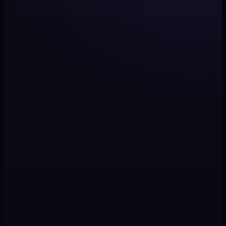
用原典训练
系统提示词来自 Cheiro《Palmistry for All》(1916) 和 J.B.
Dale 夫人《Indian Palmistry》(1895) —— 公认的古典权
至今仍被引用。不引用匿名网络民俗。
中西学派并陈
对边界诚实
免费完整手相解读